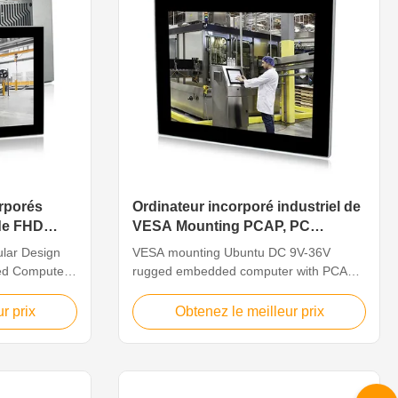
orporés
Ordinateur incorporé industriel de
 de FHD
VESA Mounting PCAP, PC
ndustrielle
industriel d'Ubuntu Linux
lar Design
VESA mounting Ubuntu DC 9V-36V
ed Computer
rugged embedded computer with PCAP
ature The
Multi-Touch Feature The industrial panel
idely used in
pc can be widely used in the
r prix
Obtenez le meilleur prix
trol terminal
communications and control terminal of
lectricity,
the telecommunications, electricity,
, industrial
multimedia, defense, medical, industrial
ufacturing
automation equipment, manufacturing