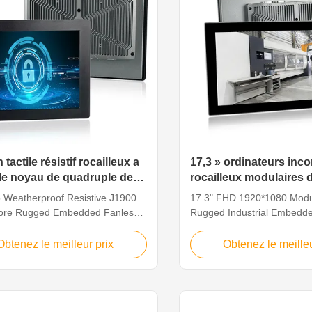
 tactile résistif rocailleux a
17,3 » ordinateurs inc
 le noyau de quadruple de
rocailleux modulaires
nateur J1900
pour l'automatisation i
5 Weatherproof Resistive J1900
17.3" FHD 1920*1080 Modu
ore Rugged Embedded Fanless
Rugged Industrial Embedd
ial Touch Panel Computer Feature
For Factory Automation Fe
strial multi-touch panel PCs are
industrial panel pc can be w
Obtenez le meilleur prix
Obtenez le meilleu
, durable, and provide industrial
the communications and con
d machinery manufacturers with
of the telecommunications, e
ection of industrial embedded
multimedia, defense, medical
ng technologies and solutions,
automation equipment, man