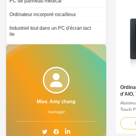
PC de panneau médical
widely 
informa
applicat
Ordinateur incorporé rocailleux
design 
versatil
Industriel tout dans un PC d'écran tact
ile
Ordinat
d'AIO,
de VES
Miss. Amy zhang
Aluminu
Touch P
manager
Feature
600, cap
Core i5-
PC 3. Mu