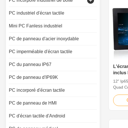
PC incorporé industriel de boîte
Moniteur capacitif de contact
PC industriel d'écran tactile
Affichage d'écran tactile industriel
Mini PC Fanless industriel
PC de panneau d'acier inoxydable
PC imperméable d'écran tactile
PC du panneau IP67
L'écran
inclus
PC de panneau d'IP69K
l'ordi
12" Ip6
Quad C
PC incorporé d'écran tactile
Industr
Our indu
PC de panneau de HMI
reliable
OEMs an
PC d'écran tactile d'Android
vast sel
computi