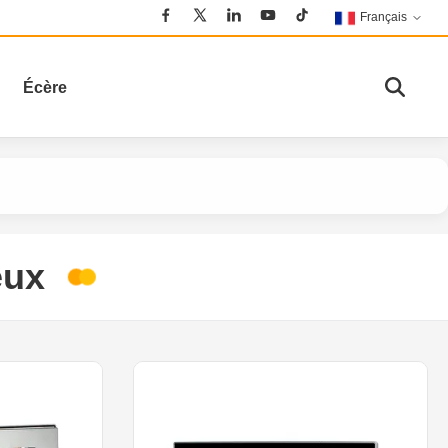
Français
Écère
eux