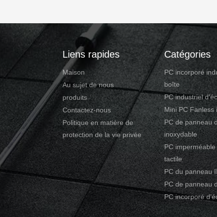
USB/COM 4. Operating System:
The durability of Rugged 
10/Linux/Ubuntu 5. DC12V~24V
allow them to stand out as 
+9V～36V)wide voltage input
candidates for GPS systems
l Product Advantage 1. Wide
surveillance and IoT infrast
-20°C to 70°C working
Resilient and reliable hard
Liens rapides
Catégories
ure range. 2. Industrial LCD
in this product lineup will p
 wide viewing angle with high nits
confidence one desires tow
Maison
PC incorporé indu
boîte
Au sujet de nous
PC industriel d'éc
produits
Mini PC Fanless i
Contactez-nous
PC de panneau d
Politique en matière de
inoxydable
protection de la vie privée
PC imperméable 
tactile
PC du panneau 
PC de panneau d
PC incorporé d'éc