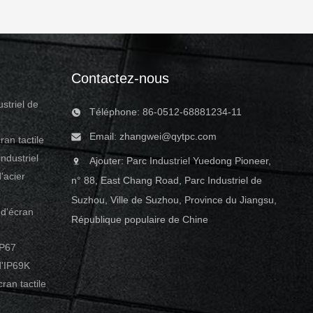
Embedded PC’s
MI/LAN/USB/COM 4. Operating System:
excellent
Win7/8/10/Linux/Ubuntu 5. DC12V~24V
, 24 hour
Input,(+9V～36V)wide voltage input
ructures.
optional Product Advantage 1. Wide
ware equipped
range: -20°C to 70°C working
Contactez-nous
rovide the
temperature range. 2. Industrial LCD
ards
panel is wide viewing angle with high nits
striel de
Téléphone: 86-0512-68881234-11
and
Email:
zhangwei@qytpc.com
ran tactile
ndustriel
Ajouter: Parc Industriel Yuedong Pioneer,
'acier
n° 88, East Chang Road, Parc Industriel de
Suzhou, Ville de Suzhou, Province du Jiangsu,
d'écran
République populaire de Chine
IP67
'IP69K
ran tactile