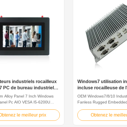
used for HMI automation,
and other fields. The innov
tion and communication
design makes the PC more f
ions. The innovative modular
versatile, which enables ea
makes the PC more flexible and
customization and simplifie
e, which enables easy
while reducing maintenanc
eurs industriels rocailleux
Windows7 utilisation in
 7 PC de bureau industriel
incluse rocailleuse de 
A I5-6200U de pouce
4*RS232
m Alloy Panel 7 Inch Windows
OEM Windows7/8/10 Industr
anel Pc AIO VESA I5-6200U
Fanless Rugged Embedde
 1. 7" TFT LED, resolution 1024 x
With 4*RS232 Feature QYT
acitive touch 2. Intel Core Dual
Embedded PC serves a bro
Obtenez le meilleur prix
Obtenez le meilleu
6200U 2.5GHz, industrial Mini
of applications with design
lti ports for option: VGA/HD-
weathering harsh operationa