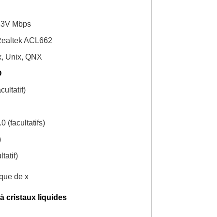
583V Mbps
 Realtek ACL662
x, Unix, QNX
O
ultatif)
 (facultatifs)
)
tatif)
ique de x
à cristaux liquides