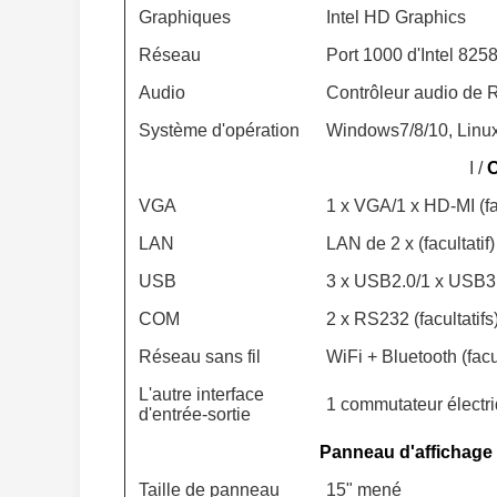
Graphiques
Intel HD Graphics
Réseau
Port 1000 d'Intel 82
Audio
Contrôleur audio de
Système d'opération
Windows7/8/10, Linu
I /
VGA
1 x VGA/1 x HD-MI (fac
LAN
LAN de 2 x (facultatif)
USB
3 x USB2.0/1 x USB3.0
COM
2 x RS232 (facultatifs
Réseau sans fil
WiFi + Bluetooth (facul
L'autre interface
1 commutateur électr
d'entrée-sortie
Panneau d'affichage 
Taille de panneau
15" mené