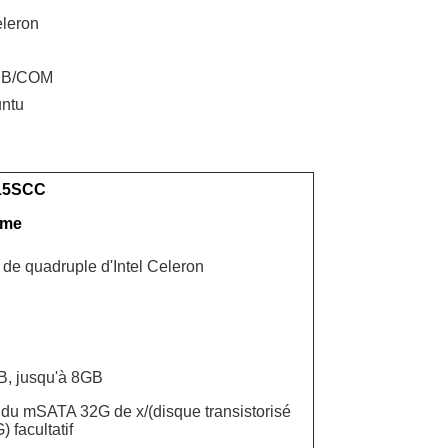
eleron
USB/COM
untu
15SCC
ème
e quadruple d'Intel Celeron
, jusqu'à 8GB
é du mSATA 32G de x/(disque transistorisé
facultatif