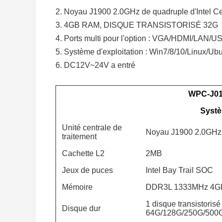
2. Noyau J1900 2.0GHz de quadruple d'Intel C
3. 4GB RAM, DISQUE TRANSISTORISÉ 32G
4. Ports multi pour l'option : VGA/HDMI/LAN/
5. Système d'exploitation : Win7/8/10/Linux/Ub
6. DC12V~24V a entré
WPC-J0
Syst
Unité centrale de
Noyau J1900 2.0GHz d
traitement
Cachette L2
2MB
Jeux de puces
Intel Bay Trail SOC
Mémoire
DDR3L 1333MHz 4GB
1 disque transistoris
Disque dur
64G/128G/250G/500G) 