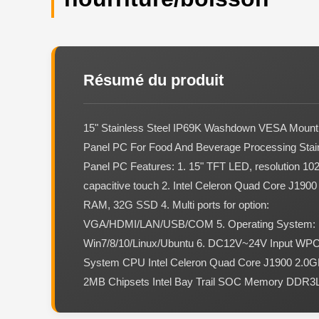
Résumé du produit
15" Stainless Steel IP69K Washdown VESA Mountin
Panel PC For Food And Beverage Processing Stain
Panel PC Features: 1. 15" TFT LED, resolution 102
capacitive touch 2. Intel Celeron Quad Core J190
RAM, 32G SSD 4. Multi ports for option:
VGA/HDMI/LAN/USB/COM 5. Operating System:
Win7/8/10/Linux/Ubuntu 6. DC12V~24V Input W
System CPU Intel Celeron Quad Core J1900 2.0
2MB Chipsets Intel Bay Trail SOC Memory DDR3