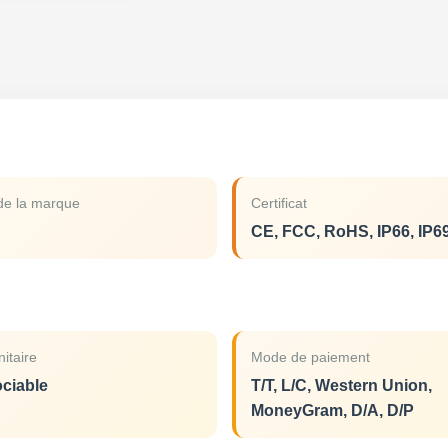
e la marque
Certificat
CE, FCC, RoHS, IP66, IP6
nitaire
Mode de paiement
ciable
T/T, L/C, Western Union,
MoneyGram, D/A, D/P