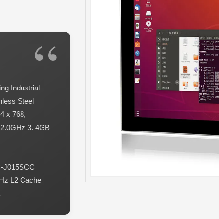
g Industrial
less Steel
4 x 768,
0 2.0GHz 3. 4GB
PC-J015SCC
GHz L2 Cache
L