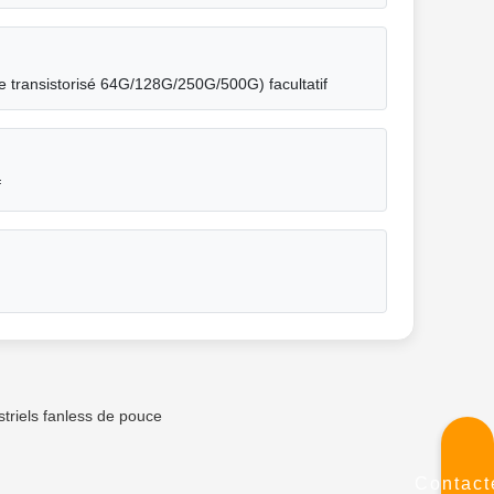
ue transistorisé 64G/128G/250G/500G) facultatif
f
striels fanless de pouce
Contact