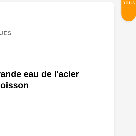
nous
QUES
ande eau de l'acier
boisson