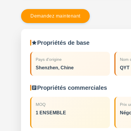
D
e
m
a
n
d
e
z
m
a
i
n
t
e
n
a
n
t
Propriétés de base
Pays d'origine
Nom d
Shenzhen, Chine
QYT
Propriétés commerciales
MOQ
Prix u
1 ENSEMBLE
Négo