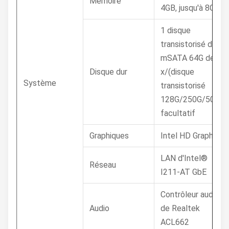
Mémoire
4GB, jusqu'à 8GB
1 disque
transistorisé du
mSATA 64G de
Disque dur
x/(disque
Système
transistorisé
128G/250G/500G)
facultatif
Graphiques
Intel HD Graphics
LAN d'Intel®
Réseau
I211-AT GbE
Contrôleur audio
Audio
de Realtek
ACL662