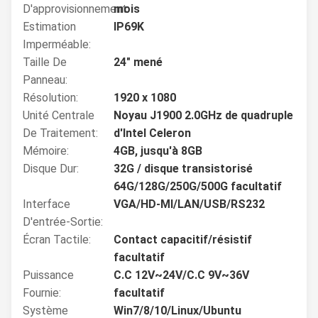
D'approvisionnement:
mois
Estimation
IP69K
Imperméable:
Taille De
24" mené
Panneau:
Résolution:
1920 x 1080
Unité Centrale
Noyau J1900 2.0GHz de quadruple
De Traitement:
d'Intel Celeron
Mémoire:
4GB, jusqu'à 8GB
Disque Dur:
32G / disque transistorisé
64G/128G/250G/500G facultatif
Interface
VGA/HD-MI/LAN/USB/RS232
D'entrée-Sortie:
Écran Tactile:
Contact capacitif/résistif
facultatif
Puissance
C.C 12V~24V/C.C 9V~36V
Fournie:
facultatif
Système
Win7/8/10/Linux/Ubuntu