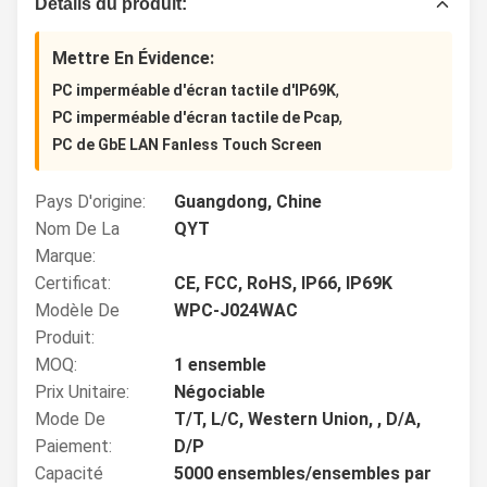
Détails du produit:
Mettre En Évidence:
,
PC imperméable d'écran tactile d'IP69K
,
PC imperméable d'écran tactile de Pcap
PC de GbE LAN Fanless Touch Screen
Pays D'origine:
Guangdong, Chine
Nom De La
QYT
Marque:
Certificat:
CE, FCC, RoHS, IP66, IP69K
Modèle De
WPC-J024WAC
Produit:
MOQ:
1 ensemble
Prix Unitaire:
Négociable
Mode De
T/T, L/C, Western Union, , D/A,
Paiement:
D/P
Capacité
5000 ensembles/ensembles par