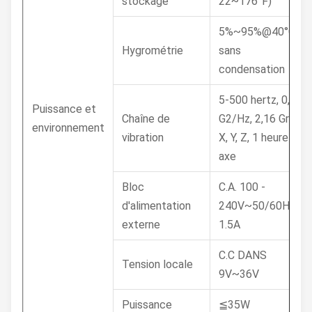
stockage
22~176°F)
5%~95%@40°C,
Hygrométrie
sans
condensation
5-500 hertz, 0,026
Puissance et
Chaîne de
G2/Hz, 2,16 Grms,
environnement
vibration
X, Y, Z, 1 heure par
axe
Bloc
C.A. 100 -
d'alimentation
240V~50/60Hz,
externe
1.5A
C.C DANS
Tension locale
9V~36V
Puissance
≦35W