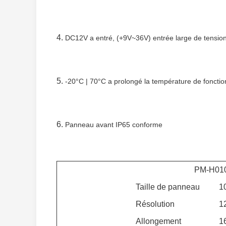
4.
DC12V a entré, (+9V~36V) entrée large de tension 
5.
-20°C | 70°C a prolongé la température de foncti
6.
Panneau avant IP65 conforme
PM-H01
Taille de panneau
1
Résolution
1
Allongement
1