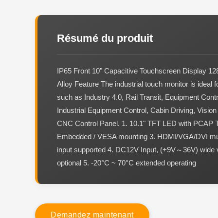
Résumé du produit
IP65 Front 10" Capacitive Touchscreen Display 12
Alloy Feature The industrial touch monitor is ideal f
such as Industry 4.0, Rail Transit, Equipment Contr
Industrial Equipment Control, Cabin Driving, Visio
CNC Control Panel. 1. 10.1" TFT LED with PCAP T
Embedded / VESA mounting 3. HDMI/VGA/DVI mult
input supported 4. DC12V Input, (+9V～36V) wide v
optional 5. -20°C ~ 70°C extended operating
D
e
m
a
n
d
e
z
m
a
i
n
t
e
n
a
n
t