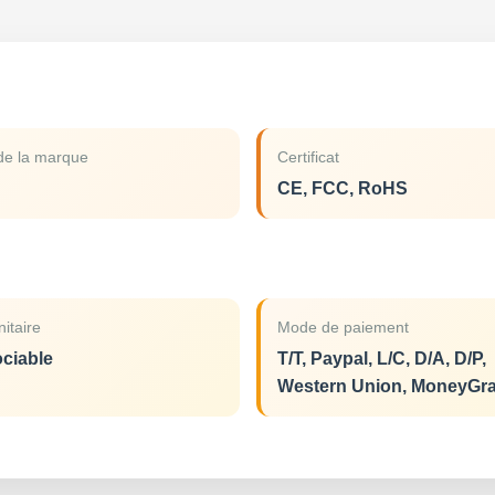
e la marque
Certificat
CE, FCC, RoHS
nitaire
Mode de paiement
ciable
T/T, Paypal, L/C, D/A, D/P,
Western Union, MoneyGr