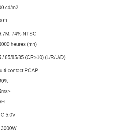
00 cd/m2
00:1
6.7M, 74% NTSC
0000 heures (mn)
5 / 85/85/85 (CR≥10) (L/R/U/D)
ulti-contact PCAP
90%
5ms>
6H
.C 5.0V
 3000W