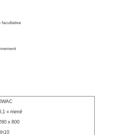
facultative
onnement
0WAC
0,1 » mené
280 x 800
6h10