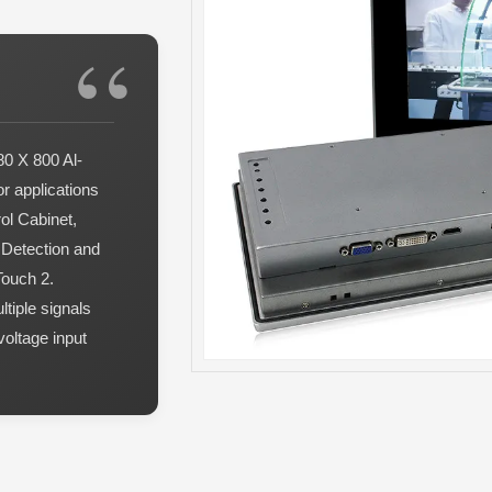
80 X 800 Al-
or applications
ol Cabinet,
n Detection and
ouch 2.
iple signals
oltage input