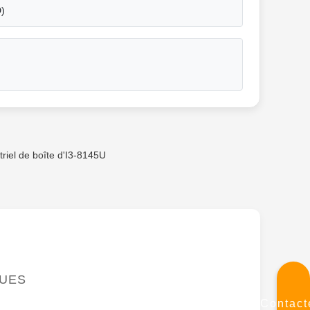
D)
triel de boîte d'I3-8145U
QUES
Contact