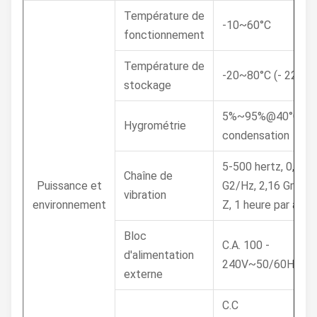
Température de
-10~60°C
fonctionnement
Température de
-20~80°C (- 22~17
stockage
5%~95%@40°C, sa
Hygrométrie
condensation
5-500 hertz, 0,026
Chaîne de
Puissance et
G2/Hz, 2,16 Grms, X
vibration
environnement
Z, 1 heure par axe
Bloc
C.A. 100 -
d'alimentation
240V~50/60Hz, 1.
externe
C.C