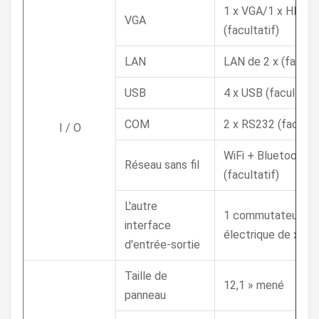
1 x VGA/1 x HD-MI
VGA
(facultatif)
LAN
LAN de 2 x (faculta
USB
4 x USB (facultatif
COM
2 x RS232 (facultat
I / O
WiFi + Bluetooth
Réseau sans fil
(facultatif)
L'autre
1 commutateur
interface
électrique de x
d'entrée-sortie
Taille de
12,1 » mené
panneau