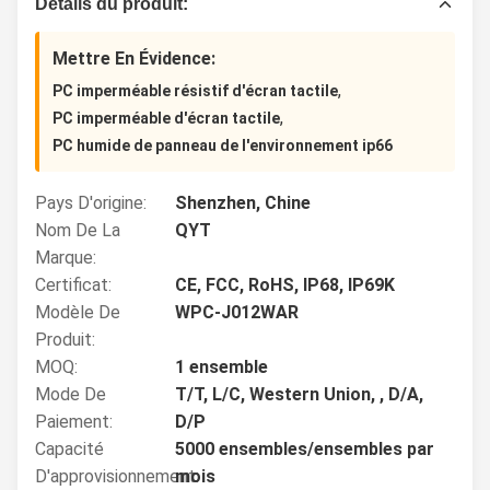
Détails du produit:
Mettre En Évidence:
,
PC imperméable résistif d'écran tactile
,
PC imperméable d'écran tactile
PC humide de panneau de l'environnement ip66
Pays D'origine:
Shenzhen, Chine
Nom De La
QYT
Marque:
Certificat:
CE, FCC, RoHS, IP68, IP69K
Modèle De
WPC-J012WAR
Produit:
MOQ:
1 ensemble
Mode De
T/T, L/C, Western Union, , D/A,
Paiement:
D/P
Capacité
5000 ensembles/ensembles par
D'approvisionnement:
mois