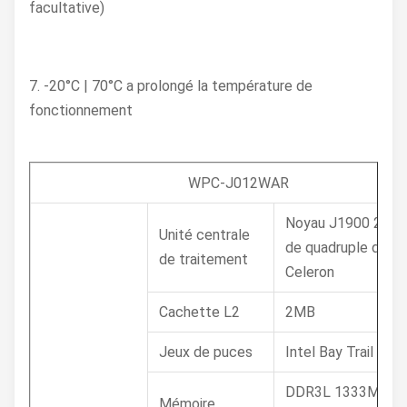
facultative)
7. -20°C | 70°C a prolongé la température de
fonctionnement
WPC-J012WAR
Noyau J1900 2.0G
Unité centrale
de quadruple d'Inte
de traitement
Celeron
Cachette L2
2MB
Jeux de puces
Intel Bay Trail SOC
DDR3L 1333MHz 4
Mémoire