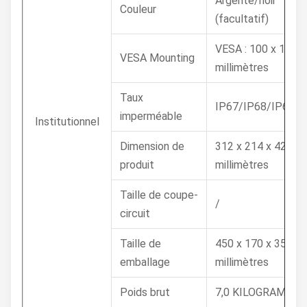
Argenté/noir
Couleur
(facultatif)
VESA : 100 x 100
VESA Mounting
millimètres
Taux
IP67/IP68/IP69K
imperméable
Institutionnel
Dimension de
312 x 214 x 42
produit
millimètres
Taille de coupe-
/
circuit
Taille de
450 x 170 x 350
emballage
millimètres
Poids brut
7,0 KILOGRAMME