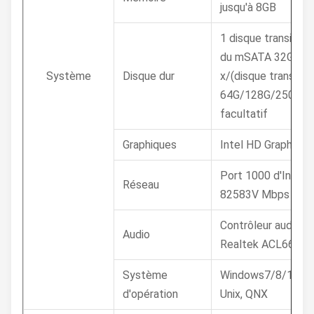
jusqu'à 8GB
1 disque transistor
du mSATA 32G de
Système
Disque dur
x/(disque transisto
64G/128G/250G/5
facultatif
Graphiques
Intel HD Graphics
Port 1000 d'Intel
Réseau
82583V Mbps
Contrôleur audio d
Audio
Realtek ACL662
Système
Windows7/8/10, Li
d'opération
Unix, QNX