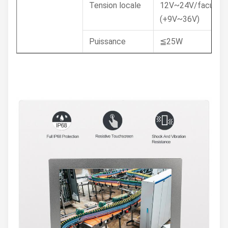
Tension locale
12V~24V/facultat
(+9V~36V)
Puissance
≦25W