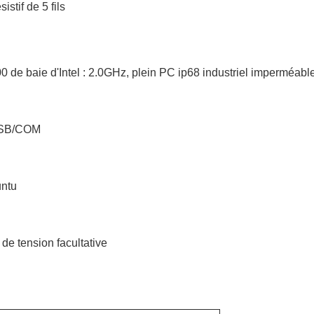
istif de 5 fils
0 de baie d'Intel : 2.0GHz, 
plein PC ip68 industriel imperméabl
/USB/COM
untu
e tension facultative