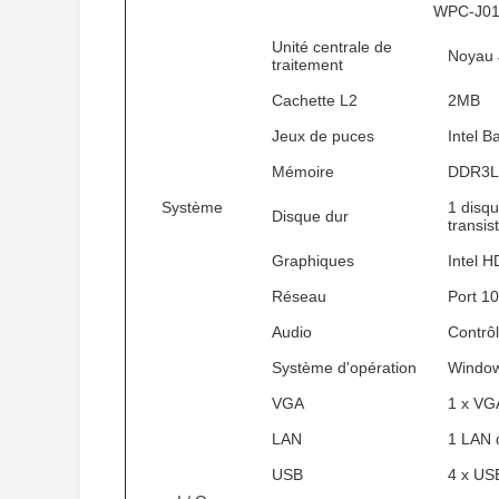
WPC-J0
Unité centrale de
Noyau 
traitement
Cachette L2
2MB
Jeux de puces
Intel B
Mémoire
DDR3L 
Système
1 disq
Disque dur
transis
Graphiques
Intel 
Réseau
Port 1
Audio
Contrô
Système d'opération
Window
VGA
1 x VGA
LAN
1 LAN d
USB
4 x USB