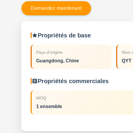
D
e
m
a
n
d
e
z
m
a
i
n
t
e
n
a
n
t
Propriétés de base
Pays d'origine
Nom d
Guangdong, Chine
QYT
Propriétés commerciales
MOQ
1 ensemble