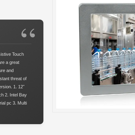
istive Touch
re a great
ure and
tant threat of
rsion. 1. 12"
h 2. Intel Bay
ial pc 3. Multi