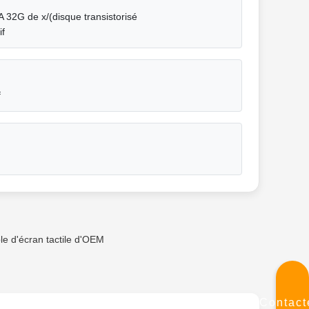
 32G de x/(disque transistorisé
if
f
e d'écran tactile d'OEM
Contact