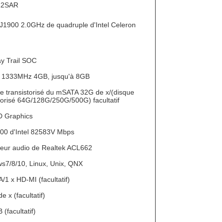
12SAR
J1900 2.0GHz de quadruple d'Intel Celeron
ay Trail SOC
1333MHz 4GB, jusqu'à 8GB
ue transistorisé du mSATA 32G de x/(disque
torisé 64G/128G/250G/500G) facultatif
HD Graphics
000 d'Intel 82583V Mbps
leur audio de Realtek ACL662
s7/8/10, Linux, Unix, QNX
/1 x HD-MI (facultatif)
e x (facultatif)
 (facultatif)