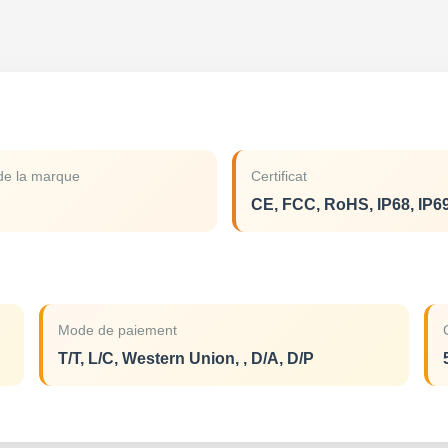
e la marque
Certificat
CE, FCC, RoHS, IP68, IP6
Mode de paiement
T/T, L/C, Western Union, , D/A, D/P