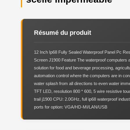
Résumé du produit
12 Inch Ip68 Fully Sealed Waterproof Panel Pc Res
Screen J1900 Feature The waterproof computers a
solution for food and beverage processing, agricult
automation control where the computers are in cons
water splash from all directions to even water imme
TFT LED, resolution 800 * 600, 5 wire resistive touc
trail j1900 CPU: 2.0GHz, full ip68 waterproof industr
ports for option: VGA/HD-MI/LAN/USB