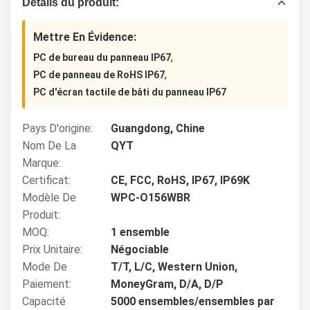
Détails du produit:
Mettre En Évidence:
,
PC de bureau du panneau IP67
,
PC de panneau de RoHS IP67
PC d'écran tactile de bâti du panneau IP67
Pays D'origine:
Guangdong, Chine
Nom De La
QYT
Marque:
Certificat:
CE, FCC, RoHS, IP67, IP69K
Modèle De
WPC-O156WBR
Produit:
MOQ:
1 ensemble
Prix Unitaire:
Négociable
Mode De
T/T, L/C, Western Union,
Paiement:
MoneyGram, D/A, D/P
Capacité
5000 ensembles/ensembles par