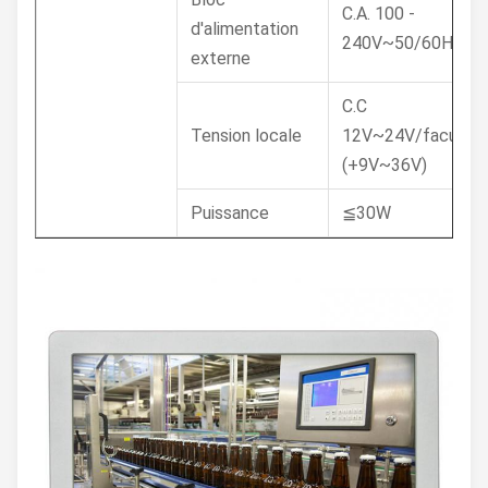
C.A. 100 -
d'alimentation
240V~50/60Hz, 1.
externe
C.C
Tension locale
12V~24V/facultat
(+9V~36V)
Puissance
≦30W