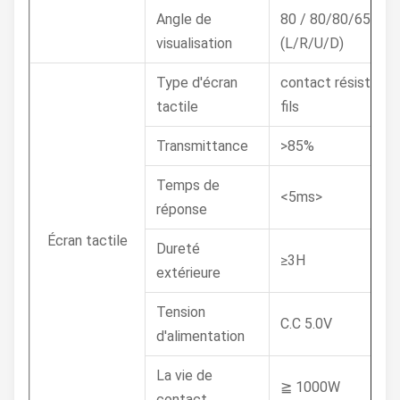
Angle de
80 / 80/80/65 (CR
visualisation
(L/R/U/D)
Type d'écran
contact résistif de
tactile
fils
Transmittance
>85%
Temps de
<5ms>
réponse
Écran tactile
Dureté
≥3H
extérieure
Tension
C.C 5.0V
d'alimentation
La vie de
≧ 1000W
contact