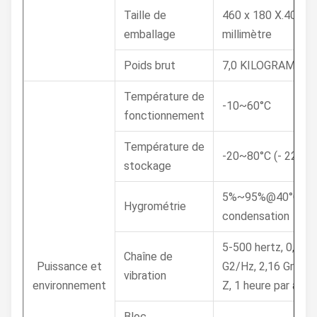
Taille de
460 x 180 X.400
emballage
millimètre
Poids brut
7,0 KILOGRAMME
Température de
-10~60°C
fonctionnement
Température de
-20~80°C (- 22~17
stockage
5%~95%@40°C, sa
Hygrométrie
condensation
5-500 hertz, 0,026
Chaîne de
Puissance et
G2/Hz, 2,16 Grms, X
vibration
environnement
Z, 1 heure par axe
Bloc