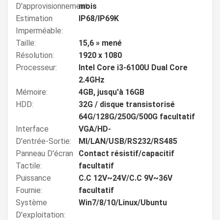
D'approvisionnement:
mois
Estimation
IP68/IP69K
Imperméable:
Taille:
15,6 » mené
Résolution:
1920 x 1080
Processeur:
Intel Core i3-6100U Dual Core
2.4GHz
Mémoire:
4GB, jusqu'à 16GB
HDD:
32G / disque transistorisé
64G/128G/250G/500G facultatif
Interface
VGA/HD-
D'entrée-Sortie:
MI/LAN/USB/RS232/RS485
Panneau D'écran
Contact résistif/capacitif
Tactile:
facultatif
Puissance
C.C 12V~24V/C.C 9V~36V
Fournie:
facultatif
Système
Win7/8/10/Linux/Ubuntu
D'exploitation: