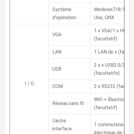
Système
Windows7/8/10, Li
d'opération
Unix, QNX
1 x VGA/1 x HD-MI
VGA
(facultatif)
LAN
1 LAN de x (faculta
2 x x USB2.0/2 US
USB
(facultatifs)
I / O
COM
2 x RS232 (facultat
WiFi + Bluetooth
Réseau sans fil
(facultatif)
L'autre
1 commutateur
interface
électrique de x