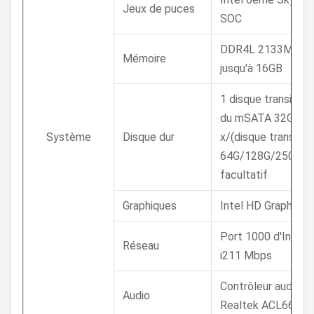
Jeux de puces
SOC
DDR4L 2133MHz 4
Mémoire
jusqu'à 16GB
1 disque transistor
du mSATA 32G de
Système
Disque dur
x/(disque transisto
64G/128G/250G/5
facultatif
Graphiques
Intel HD Graphics 
Port 1000 d'Intel®
Réseau
i211 Mbps
Contrôleur audio d
Audio
Realtek ACL662