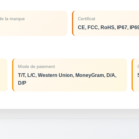
e la marque
Certificat
CE, FCC, RoHS, IP67, IP6
Mode de paiement
T/T, L/C, Western Union, MoneyGram, D/A,
D/P