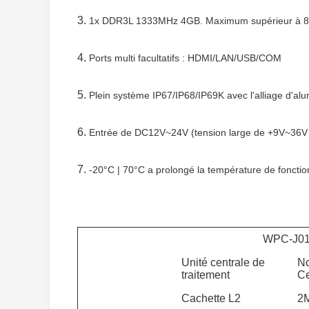
3.
1x DDR3L 1333MHz 4GB. Maximum supérieur à 
4.
Ports multi facultatifs : HDMI/LAN/USB/COM
5.
Plein système IP67/IP68/IP69K avec l'alliage d'al
6.
Entrée de DC12V~24V (tension large de +9V~36V f
7.
-20°C | 70°C a prolongé la température de foncti
WPC-J0
Unité centrale de
No
traitement
Ce
Cachette L2
2