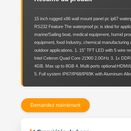
15 inch rugged x86 wall mount panel pc ip67 water
RS232 Feature The waterproof pc is ideal for appli
marine/Sailing boat, medical equipment, humid pro
equipment, food Industry, chemical manufacturing 
outdoor applications. 1. 15" TFT LED with 5 wire re
Intel Celeron Quad Core J1900 2.0GHz 3. 1x D
4GB. Max up to 8GB 4. Multi ports optional:HD
5. Full system IP67/IP68/IP69K with Aluminum All
D
e
m
a
n
d
e
z
m
a
i
n
t
e
n
a
n
t