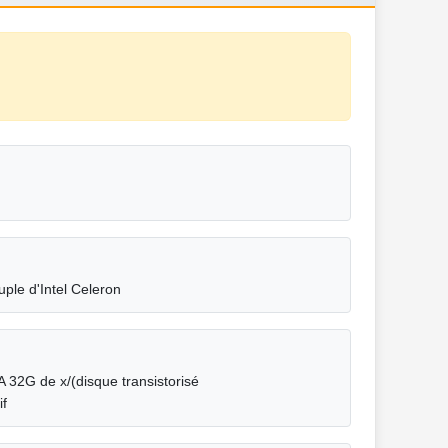
le d'Intel Celeron
 32G de x/(disque transistorisé
if