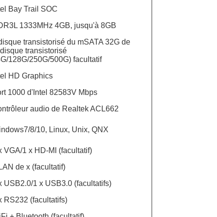
tel Bay Trail SOC
DR3L 1333MHz 4GB, jusqu'à 8GB
disque transistorisé du mSATA 32G de
(disque transistorisé
G/128G/250G/500G) facultatif
tel HD Graphics
rt 1000 d'Intel 82583V Mbps
ntrôleur audio de Realtek ACL662
ndows7/8/10, Linux, Unix, QNX
x VGA/1 x HD-MI (facultatif)
LAN de x (facultatif)
x USB2.0/1 x USB3.0 (facultatifs)
x RS232 (facultatifs)
Fi + Bluetooth (facultatif)