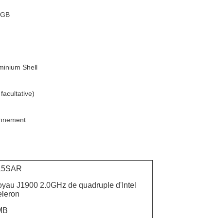
8GB
uminium Shell
acultative)
onnement
15SAR
yau J1900 2.0GHz de quadruple d'Intel
leron
MB