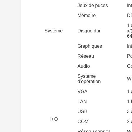
Jeux de puces
In
Mémoire
D
1 
Système
Disque dur
x/
64
Graphiques
In
Réseau
Po
Audio
Co
Système
Wi
d'opération
VGA
1 
LAN
1 
USB
3 
I / O
COM
2 
Réseau sans fil
Wi