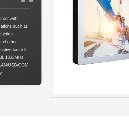
proof with
cations such as
duction
and other
sistive touch 2.
DR3L 1333MHz
MI/LAN/USB/COM
oy