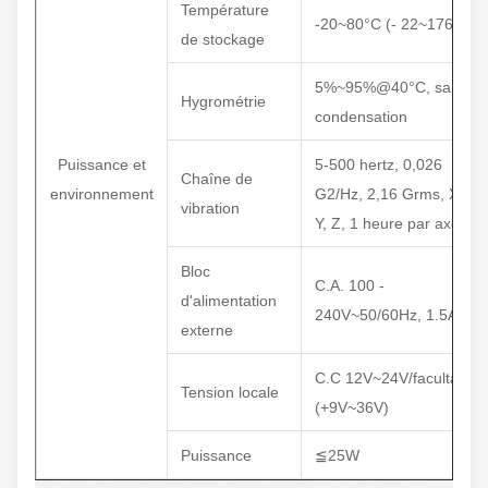
Température
-20~80°C (- 22~176°F)
de stockage
5%~95%@40°C, sans
Hygrométrie
condensation
Puissance et
5-500 hertz, 0,026
Chaîne de
environnement
G2/Hz, 2,16 Grms, X,
vibration
Y, Z, 1 heure par axe
Bloc
C.A. 100 -
d'alimentation
240V~50/60Hz, 1.5A
externe
C.C 12V~24V/facultatif
Tension locale
(+9V~36V)
Puissance
≦25W