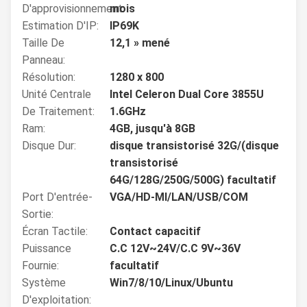
D'approvisionnement:
mois
Estimation D'IP:
IP69K
Taille De
12,1 » mené
Panneau:
Résolution:
1280 x 800
Unité Centrale
Intel Celeron Dual Core 3855U
De Traitement:
1.6GHz
Ram:
4GB, jusqu'à 8GB
Disque Dur:
disque transistorisé 32G/(disque
transistorisé
64G/128G/250G/500G) facultatif
Port D'entrée-
VGA/HD-MI/LAN/USB/COM
Sortie:
Écran Tactile:
Contact capacitif
Puissance
C.C 12V~24V/C.C 9V~36V
Fournie:
facultatif
Système
Win7/8/10/Linux/Ubuntu
D'exploitation: