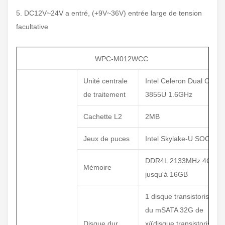
5. DC12V~24V a entré, (+9V~36V) entrée large de tension
facultative
WPC-M012WCC
Unité centrale
Intel Celeron Dual Core
de traitement
3855U 1.6GHz
Cachette L2
2MB
Jeux de puces
Intel Skylake-U SOC
DDR4L 2133MHz 4GB,
Mémoire
jusqu'à 16GB
1 disque transistorisé
du mSATA 32G de
Disque dur
x/(disque transistorisé