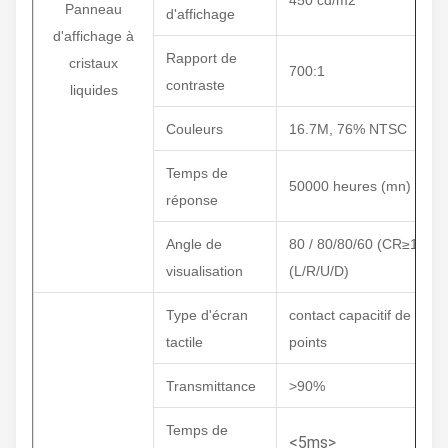
450 cd/m2
Panneau
d'affichage
d'affichage à
Rapport de
cristaux
700:1
contraste
liquides
Couleurs
16.7M, 76% NTSC
Temps de
50000 heures (mn)
réponse
Angle de
80 / 80/80/60 (CR≥10)
visualisation
(L/R/U/D)
Type d'écran
contact capacitif de 10
tactile
points
Transmittance
>90%
Temps de
<5ms>