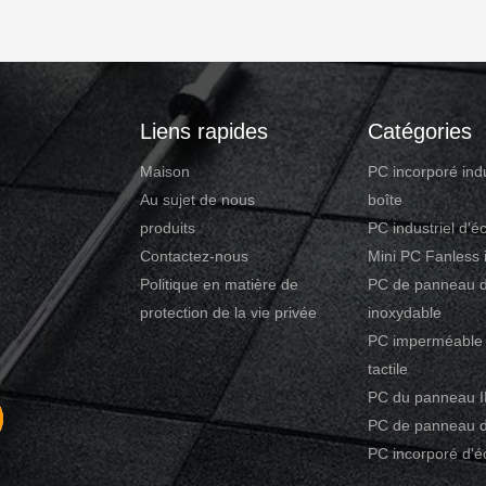
Liens rapides
Catégories
Maison
PC incorporé indu
Au sujet de nous
boîte
produits
PC industriel d'éc
Contactez-nous
Mini PC Fanless i
Politique en matière de
PC de panneau d
protection de la vie privée
inoxydable
PC imperméable 
tactile
PC du panneau 
PC de panneau d
PC incorporé d'éc