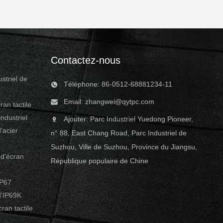
Contactez-nous
striel de
Téléphone: 86-0512-68881234-11
Email:
zhangwei@qytpc.com
ran tactile
ndustriel
Ajouter: Parc Industriel Yuedong Pioneer,
'acier
n° 88, East Chang Road, Parc Industriel de
Suzhou, Ville de Suzhou, Province du Jiangsu,
d'écran
République populaire de Chine
IP67
'IP69K
ran tactile