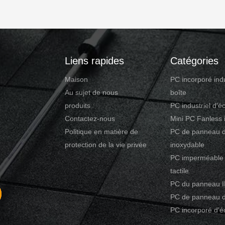
Liens rapides
Catégories
Maison
PC incorporé indu
Au sujet de nous
boîte
produits
PC industriel d'éc
Contactez-nous
Mini PC Fanless i
Politique en matière de
PC de panneau d
protection de la vie privée
inoxydable
PC imperméable 
tactile
PC du panneau 
PC de panneau d
PC incorporé d'éc