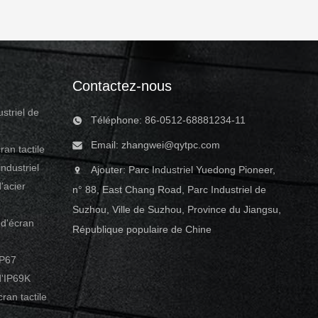
Contactez-nous
striel de
Téléphone: 86-0512-68881234-11
Email:
zhangwei@qytpc.com
ran tactile
ndustriel
Ajouter: Parc Industriel Yuedong Pioneer,
'acier
n° 88, East Chang Road, Parc Industriel de
Suzhou, Ville de Suzhou, Province du Jiangsu,
d'écran
République populaire de Chine
IP67
'IP69K
ran tactile