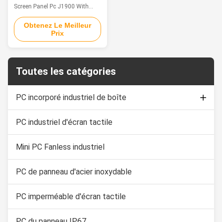
tactile de 10 pouces
Screen Panel Pc J1900 With
RS232 RS422 RS485 Feature 1.
10.1" TFT LED, resolution
Obtenez Le Meilleur
Prix
1280*800, Multi-Touch PCAP 2.
Intel Bay trail j1900 CPU:
2.0GHz, mini industrial
computer 3. Multi ports for
option: VGA/HD-
Toutes les catégories
MI/LAN/USB/COM 4. Operating
System:
Win7/8/10/Linux/Ubuntu 5. DC
PC incorporé industriel de boîte
...
PC industriel d'écran tactile
Moniteur capacitif de contact
Affichage d'écran tactile industriel
Mini PC Fanless industriel
PC de panneau d'acier inoxydable
PC imperméable d'écran tactile
PC du panneau IP67