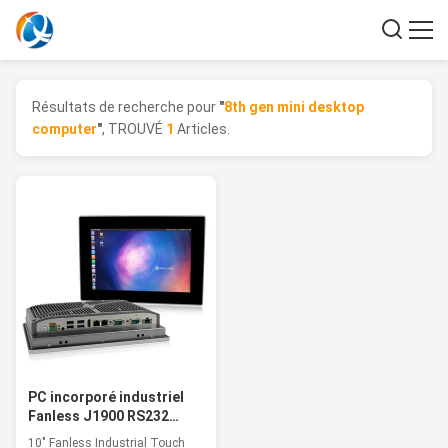
Résultats de recherche pour
"
8th gen mini desktop
computer
"
, TROUVÉ
1
Articles.
PC incorporé industriel
Fanless J1900 RS232
RS422 RS485 d'écran
10" Fanless Industrial Touch